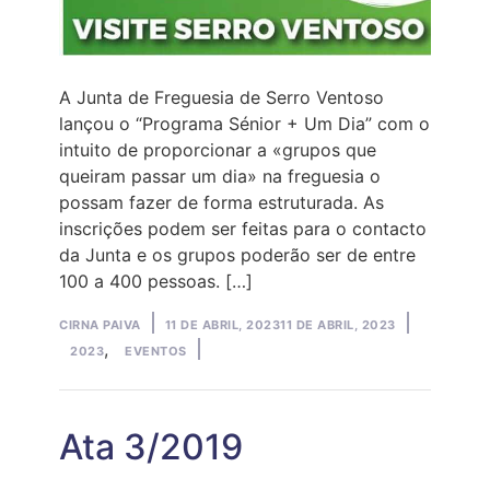
A Junta de Freguesia de Serro Ventoso
lançou o “Programa Sénior + Um Dia” com o
intuito de proporcionar a «grupos que
queiram passar um dia» na freguesia o
possam fazer de forma estruturada. As
inscrições podem ser feitas para o contacto
da Junta e os grupos poderão ser de entre
100 a 400 pessoas. […]
Posted
Posted
CIRNA PAIVA
11 DE ABRIL, 2023
11 DE ABRIL, 2023
by
in
,
2023
EVENTOS
Ata 3/2019