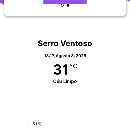
Serro Ventoso
18:17,
Agosto 8, 2026
31
°C
Céu Limpo
Wind Gust:
16 Km/h
Clouds:
0%
Sunrise:
06:39
Sunset:
20:41
51 %