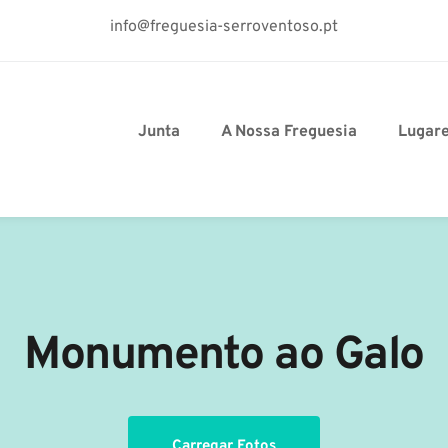
info@freguesia-serroventoso.pt
Junta
A Nossa Freguesia
Lugar
Monumento ao Galo
Carregar Fotos