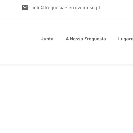
info@freguesia-serroventoso.pt
Junta
A Nossa Freguesia
Lugar