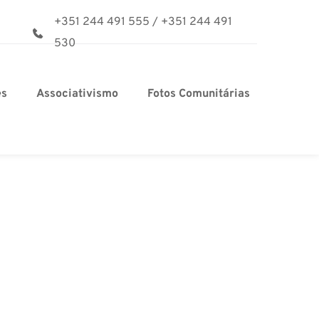
+351 244 491 555
/
+351 244 491 
530
es
Associativismo
Fotos Comunitárias