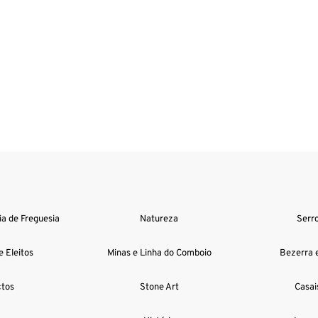
a de Freguesia
Natureza
Serr
e Eleitos
Minas e Linha do Comboio
Bezerra e
tos
Stone Art
Casai