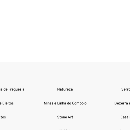
a de Freguesia
Natureza
Serr
e Eleitos
Minas e Linha do Comboio
Bezerra e
tos
Stone Art
Casai