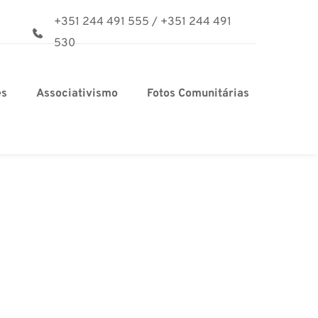
+351 244 491 555
/
+351 244 491 
530
es
Associativismo
Fotos Comunitárias