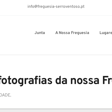
info@freguesia-serroventoso.pt
Junta
A Nossa Freguesia
Lugar
fotografias da nossa F
DADE.