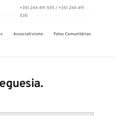
+351 244 491 555
/
+351 244 491 
530
es
Associativismo
Fotos Comunitárias
reguesia.