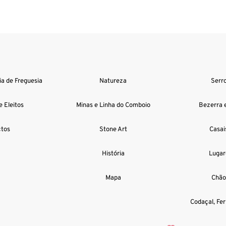
a de Freguesia
Natureza
Serr
e Eleitos
Minas e Linha do Comboio
Bezerra e
tos
Stone Art
Casai
História
Lugar
Mapa
Chão
Codaçal, Fer